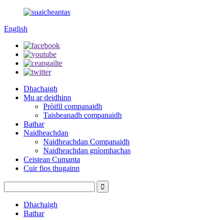
English
Dhachaigh
Mu ar deidhinn
Pròifil companaidh
Taisbeanadh companaidh
Bathar
Naidheachdan
Naidheachdan Companaidh
Naidheachdan gnìomhachas
Ceistean Cumanta
Cuir fios thugainn
Dhachaigh
Bathar