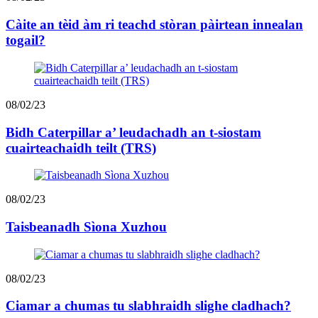
Càite an tèid àm ri teachd stòran pàirtean innealan
togail?
08/02/23
Bidh Caterpillar a’ leudachadh an t-siostam
cuairteachaidh teilt (TRS)
08/02/23
Taisbeanadh Sìona Xuzhou
08/02/23
Ciamar a chumas tu slabhraidh slighe cladhach?