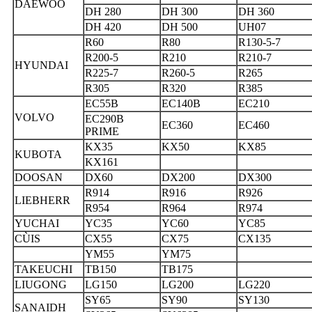
DAEWOO
DH 280
DH 300
DH 360
DH 420
DH 500
UH07
R60
R80
R130-5-7
R200-5
R210
R210-7
HYUNDAI
R225-7
R260-5
R265
R305
R320
R385
EC55B
EC140B
EC210
VOLVO
EC290B
EC360
EC460
PRIME
KX35
KX50
KX85
KUBOTA
KX161
DOOSAN
DX60
DX200
DX300
R914
R916
R926
LIEBHERR
R954
R964
R974
YUCHAI
YC35
YC60
YC85
CÙIS
CX55
CX75
CX135
YM55
YM75
TAKEUCHI
TB150
TB175
LIUGONG
LG150
LG200
LG220
SY65
SY90
SY130
SANAIDH