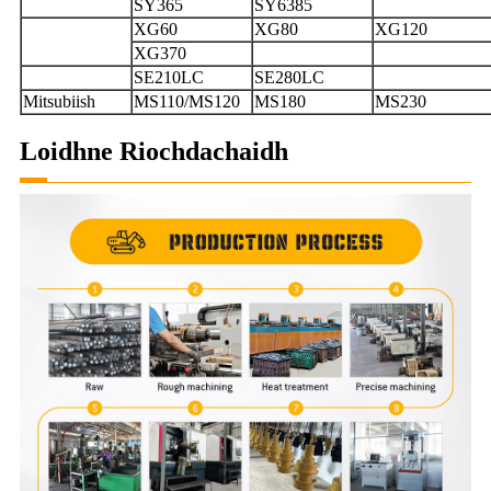
SY365
SY6385
XG60
XG80
XG120
XG370
SE210LC
SE280LC
Mitsubiish
MS110/MS120
MS180
MS230
Loidhne Riochdachaidh