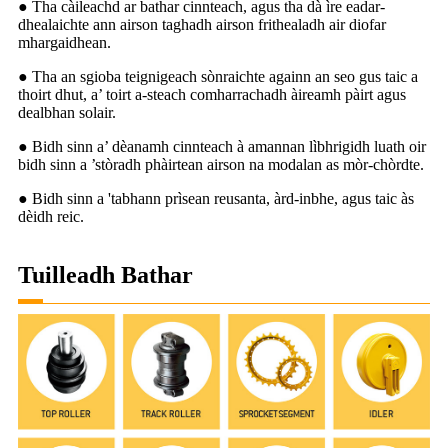
● Tha càileachd ar bathar cinnteach, agus tha dà ìre eadar-
dhealaichte ann airson taghadh airson frithealadh air diofar
mhargaidhean.
● Tha an sgioba teignigeach sònraichte againn an seo gus taic a
thoirt dhut, a’ toirt a-steach comharrachadh àireamh pàirt agus
dealbhan solair.
● Bidh sinn a’ dèanamh cinnteach à amannan lìbhrigidh luath oir
bidh sinn a ’stòradh phàirtean airson na modalan as mòr-chòrdte.
● Bidh sinn a 'tabhann prìsean reusanta, àrd-inbhe, agus taic às
dèidh reic.
Tuilleadh Bathar