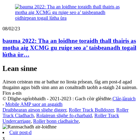
08/02/23
bauma 2022: Tha an loidhne toraidh thall thairis as
motha aig XCMG gu ruige seo a’ taisbeanadh togail
lùtha ùr…
Lean sinne
Airson ceistean mu ar bathar no liosta prìsean, fàg am post-d agad
thugainn agus bidh sinn ann an conaltradh taobh a-staigh 24 uairean.
Fios a-nis
© Dlighe-sgrìobhaidh - 2021-2023 : Gach còir glèidhte.
Clàr-làraich
-
Mobile AMP saor an asgaidh
Draibhearan airson slighe digger
,
Roller Track Bulldozer
,
Roller
Track Cladhach
,
Rolairean slighe fo-charbaid
,
Roller Track
Undercarriage
,
Roller bonn cladhaiche
,
Cuir post-d
x