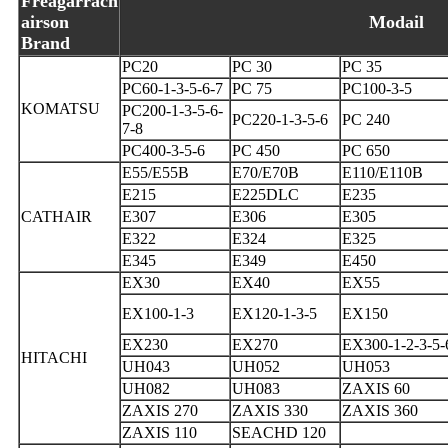
Freagarrach
airson
Modail
Brand
PC20
PC 30
PC 35
PC60-1-3-5-6-7
PC 75
PC100-3-5
KOMATSU
PC200-1-3-5-6-
PC220-1-3-5-6
PC 240
7-8
PC400-3-5-6
PC 450
PC 650
E55/E55B
E70/E70B
E110/E110B
E215
E225DLC
E235
CATHAIR
E307
E306
E305
E322
E324
E325
E345
E349
E450
EX30
EX40
EX55
EX100-1-3
EX120-1-3-5
EX150
EX230
EX270
EX300-1-2-3-5-
HITACHI
UH043
UH052
UH053
UH082
UH083
ZAXIS 60
ZAXIS 270
ZAXIS 330
ZAXIS 360
ZAXIS 110
SEACHD 120