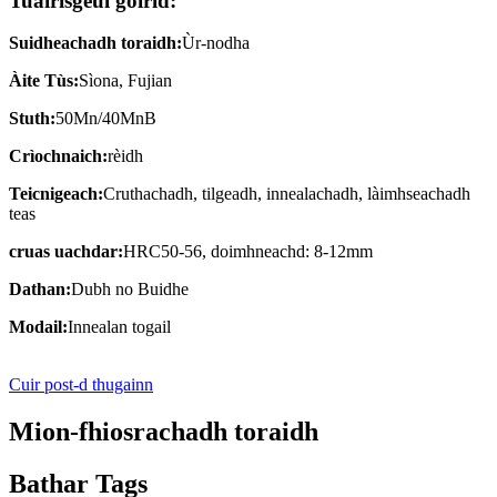
Tuairisgeul goirid:
Suidheachadh toraidh:
Ùr-nodha
Àite Tùs:
Sìona, Fujian
Stuth:
50Mn/40MnB
Crìochnaich:
rèidh
Teicnigeach:
Cruthachadh, tilgeadh, innealachadh, làimhseachadh
teas
cruas uachdar:
HRC50-56, doimhneachd: 8-12mm
Dathan:
Dubh no Buidhe
Modail:
Innealan togail
Cuir post-d thugainn
Mion-fhiosrachadh toraidh
Bathar Tags