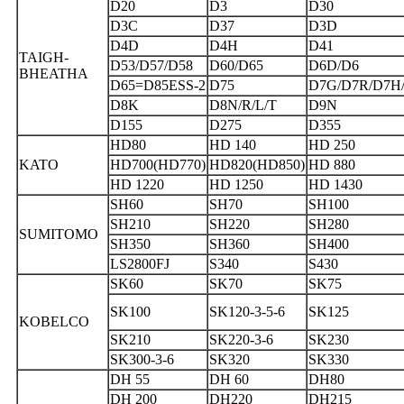
D20
D3
D30
D3C
D37
D3D
D4D
D4H
D41
TAIGH-
D53/D57/D58
D60/D65
D6D/D6
BHEATHA
D65=D85ESS-2
D75
D7G/D7R/D7H
D8K
D8N/R/L/T
D9N
D155
D275
D355
HD80
HD 140
HD 250
KATO
HD700(HD770)
HD820(HD850)
HD 880
HD 1220
HD 1250
HD 1430
SH60
SH70
SH100
SH210
SH220
SH280
SUMITOMO
SH350
SH360
SH400
LS2800FJ
S340
S430
SK60
SK70
SK75
SK100
SK120-3-5-6
SK125
KOBELCO
SK210
SK220-3-6
SK230
SK300-3-6
SK320
SK330
DH 55
DH 60
DH80
DH 200
DH220
DH215