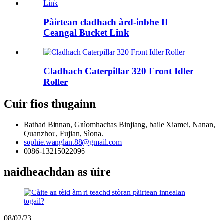
Pàirtean cladhach àrd-inbhe H
Ceangal Bucket Link
Cladhach Caterpillar 320 Front Idler
Roller
Cuir fios thugainn
Rathad Binnan, Gnìomhachas Binjiang, baile Xiamei, Nanan,
Quanzhou, Fujian, Sìona.
sophie.wanglan.88@gmail.com
0086-13215022096
naidheachdan as ùire
08/02/23